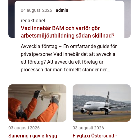
04 augusti 2026
admin
redaktionel
Vad innebär BAM och varför gör
arbetsmiljöutbildning sådan skillnad?
Avveckla företag – En omfattande guide för
privatpersoner Vad innebär det att avveckla
ett företag? Att avveckla ett företag är
processen där man formellt stänger ner
verksamheten och upphör med all
affärsverksamhet. Det kan vara en komplex
pro...
03 augusti 2026
03 augusti 2026
Sanering i gävle trygg
Flygtaxi Östersund -