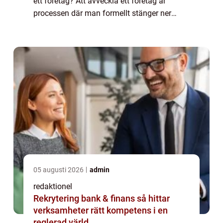
ett företag? Att avveckla ett företag är
processen där man formellt stänger ner
verksamheten och upphör med all
affärsverksamhet. Det kan vara en komplex
pro...
05 augusti 2026
admin
redaktionel
Rekrytering bank & finans så hittar
verksamheter rätt kompetens i en
reglerad värld