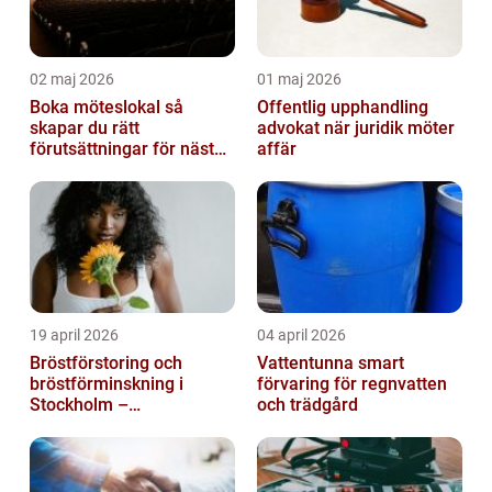
02 maj 2026
01 maj 2026
Boka möteslokal så
Offentlig upphandling
skapar du rätt
advokat när juridik möter
förutsättningar för nästa
affär
möte
19 april 2026
04 april 2026
Bröstförstoring och
Vattentunna smart
bröstförminskning i
förvaring för regnvatten
Stockholm –
och trädgård
individanpassade ingrepp