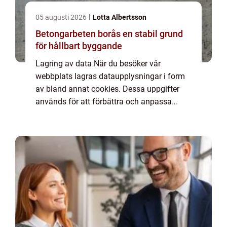
05 augusti 2026
Lotta Albertsson
Betongarbeten borås en stabil grund
för hållbart byggande
Lagring av data När du besöker vår
webbplats lagras dataupplysningar i form
av bland annat cookies. Dessa uppgifter
används för att förbättra och anpassa
innehållet på vår sida och för att ge dig så
bra information som möjligt. Om du inte vill
att vi...