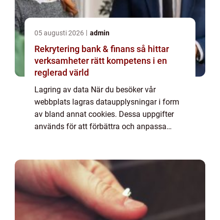
05 augusti 2026
admin
Rekrytering bank & finans så hittar
verksamheter rätt kompetens i en
reglerad värld
Lagring av data När du besöker vår
webbplats lagras dataupplysningar i form
av bland annat cookies. Dessa uppgifter
används för att förbättra och anpassa
innehållet på vår sida och för att ge dig så
bra information som möjligt. Om du inte vill
att vi...