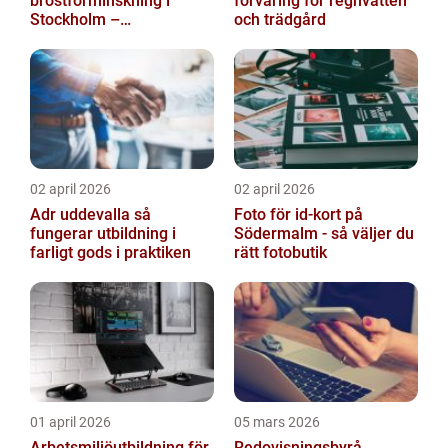
bröstförminskning i
förvaring för regnvatten
Stockholm –
och trädgård
individanpassade
ingrepp
02 april 2026
02 april 2026
Adr uddevalla så
Foto för id-kort på
fungerar utbildning i
Södermalm - så väljer du
farligt gods i praktiken
rätt fotobutik
01 april 2026
05 mars 2026
Arbetsmiljöutbildning för
Redovisningsbyrå