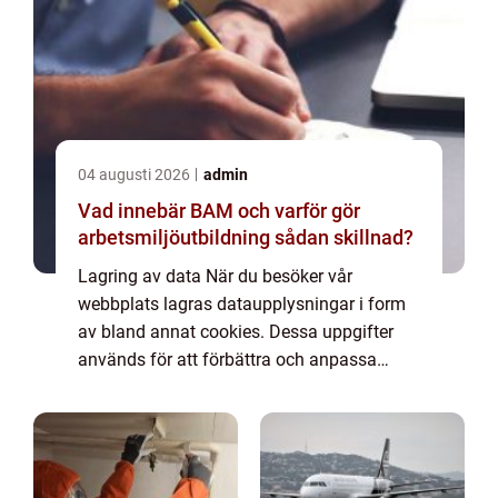
04 augusti 2026
admin
Vad innebär BAM och varför gör
arbetsmiljöutbildning sådan skillnad?
Lagring av data När du besöker vår
webbplats lagras dataupplysningar i form
av bland annat cookies. Dessa uppgifter
används för att förbättra och anpassa
innehållet på vår sida och för att ge dig så
bra information som möjligt. Om du inte vill
att vi...