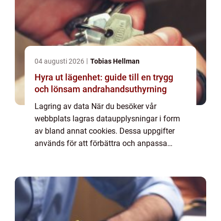
04 augusti 2026
Tobias Hellman
Hyra ut lägenhet: guide till en trygg
och lönsam andrahandsuthyrning
Lagring av data När du besöker vår
webbplats lagras dataupplysningar i form
av bland annat cookies. Dessa uppgifter
används för att förbättra och anpassa
innehållet på vår sida och för att ge dig så
bra information som möjligt. Om du inte vill
att vi...