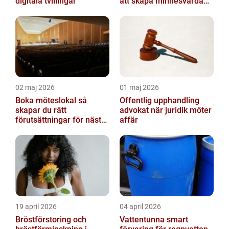
digitala tvillingar
att skapa minnesvärda
upplevelser
02 maj 2026
01 maj 2026
Boka möteslokal så
Offentlig upphandling
skapar du rätt
advokat när juridik möter
förutsättningar för nästa
affär
möte
19 april 2026
04 april 2026
Bröstförstoring och
Vattentunna smart