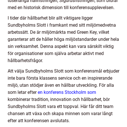
tusenåriga hällristningen, Sigurdsristningen, som bidrar
med en historisk dimension till konferensupplevelsen.
I tider där hållbarhet blir allt viktigare ligger
Sundbyholms Slott i framkant med sitt miljömedvetna
arbetssätt. De är miljömärkta med Green Key, vilket
garanterar att de håller höga miljöstandarder under hela
sin verksamhet. Denna aspekt kan vara särskilt viktig
för organisationer som själva arbetar aktivt med
hållbarhetsfrågor.
Att välja Sundbyholms Slott som konferensmål erbjuder
inte bara första klassens service och en inspirerande
miljö, utan stödjer även en hållbar utveckling. För alla
som letar efter
en konferens Stockholm som
kombinerar tradition, innovation och hållbarhet, bör
Sundbyholms Slott vara ett toppval. Här får ditt team
chansen att växa och skapa minnen som varar långt
efter att konferensen avslutats.