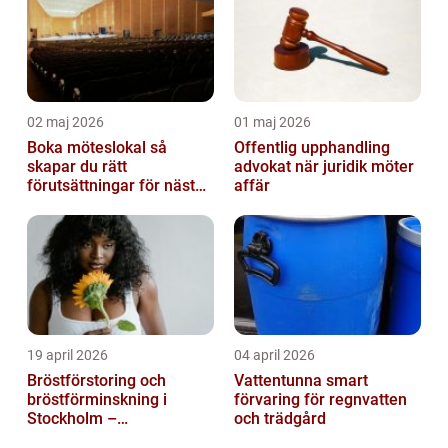
02 maj 2026
01 maj 2026
Boka möteslokal så
Offentlig upphandling
skapar du rätt
advokat när juridik möter
förutsättningar för nästa
affär
möte
19 april 2026
04 april 2026
Bröstförstoring och
Vattentunna smart
bröstförminskning i
förvaring för regnvatten
Stockholm –
och trädgård
individanpassade ingrepp