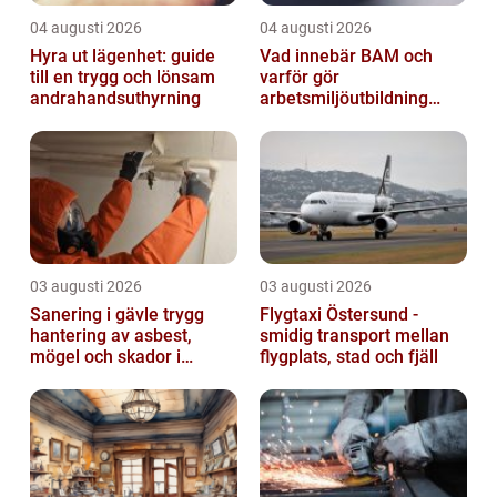
04 augusti 2026
04 augusti 2026
Hyra ut lägenhet: guide
Vad innebär BAM och
till en trygg och lönsam
varför gör
andrahandsuthyrning
arbetsmiljöutbildning
sådan skillnad?
03 augusti 2026
03 augusti 2026
Sanering i gävle trygg
Flygtaxi Östersund -
hantering av asbest,
smidig transport mellan
mögel och skador i
flygplats, stad och fjäll
byggnader