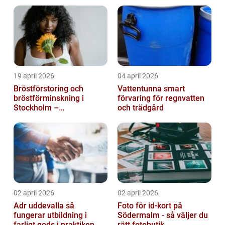
möte
19 april 2026
04 april 2026
Bröstförstoring och
Vattentunna smart
bröstförminskning i
förvaring för regnvatten
Stockholm –
och trädgård
individanpassade ingrepp
02 april 2026
02 april 2026
Adr uddevalla så
Foto för id-kort på
fungerar utbildning i
Södermalm - så väljer du
farligt gods i praktiken
rätt fotobutik