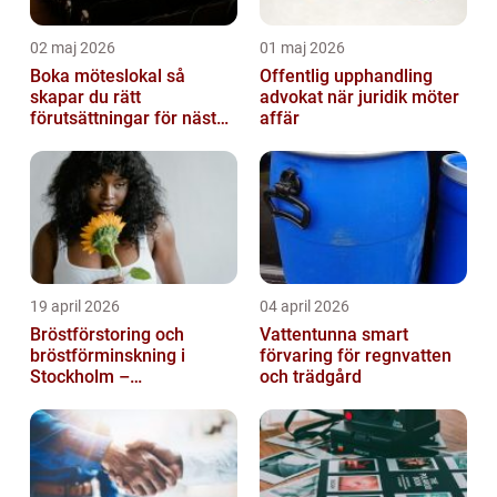
02 maj 2026
01 maj 2026
Boka möteslokal så
Offentlig upphandling
skapar du rätt
advokat när juridik möter
förutsättningar för nästa
affär
möte
19 april 2026
04 april 2026
Bröstförstoring och
Vattentunna smart
bröstförminskning i
förvaring för regnvatten
Stockholm –
och trädgård
individanpassade ingrepp