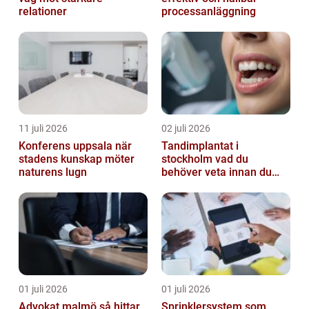
relationer
processanläggning
11 juli 2026
02 juli 2026
Konferens uppsala när
Tandimplantat i
stadens kunskap möter
stockholm vad du
naturens lugn
behöver veta innan du
bestämmer dig
01 juli 2026
01 juli 2026
Advokat malmö så hittar
Sprinklersystem som