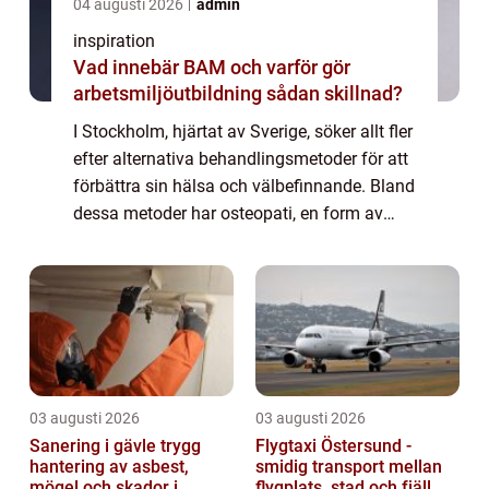
04 augusti 2026
admin
inspiration
Vad innebär BAM och varför gör
arbetsmiljöutbildning sådan skillnad?
I Stockholm, hjärtat av Sverige, söker allt fler
efter alternativa behandlingsmetoder för att
förbättra sin hälsa och välbefinnande. Bland
dessa metoder har osteopati, en form av
manuell medicin, blivit alltmer popu...
03 augusti 2026
03 augusti 2026
Sanering i gävle trygg
Flygtaxi Östersund -
hantering av asbest,
smidig transport mellan
mögel och skador i
flygplats, stad och fjäll