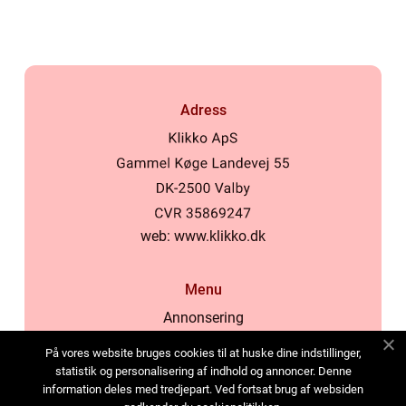
Adress
web:
www.klikko.dk
Menu
Annonsering
Om oss
På vores website bruges cookies til at huske dine indstillinger,
Cookies
statistik og personalisering af indhold og annoncer. Denne
information deles med tredjepart. Ved fortsat brug af websiden
Kontakta oss