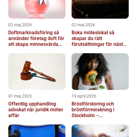
02 maj 2026
02 maj 2026
Doftmarknadsföring så
Boka möteslokal så
använder företag doft för
skapar du rätt
att skapa minnesvärda
förutsättningar för nästa
upplevelser
möte
01 maj 2026
19 april 2026
Offentlig upphandling
Bröstförstoring och
advokat när juridik möter
bröstförminskning i
affär
Stockholm –
individanpassade ingrepp