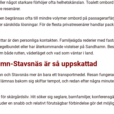
ller något starkare förhöjer ofta helhetskänslan. Toalett ombord
re resenärer.
 begränsas ofta till mindre volymer ombord på passagerarfärj
er särskilda lösningar. För de flesta privatresenärer handlar pa
r är den personliga kontakten. Familjeägda rederier med fast
regelbundet eller har återkommande vistelser på Sandhamn. Bes
 både rutten, väderläget och vad som väntar i land.
amn-Stavsnäs är så uppskattad
 och Stavsnäs mer än bara ett transportmedel. Resan fungera
 lämnas bakom sig skiftar tempot, och redan efter några minute
r skärgårdsliv. Hit söker sig seglare, barnfamiljer, konferensgä
der en snabb och relativt förutsägbar förbindelse gör det möjlig