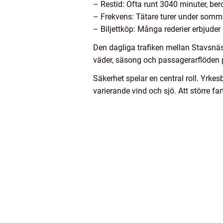
– Restid: Ofta runt 3040 minuter, ber
– Frekvens: Tätare turer under somma
– Biljettköp: Många rederier erbjud
Den dagliga trafiken mellan Stavsnäs
väder, säsong och passagerarflöden p
Säkerhet spelar en central roll. Yrkes
varierande vind och sjö. Att större f