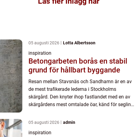
Läs fler inlägg här
05 augusti 2026
Lotta Albertsson
inspiration
Betongarbeten borås en stabil
grund för hållbart byggande
Resan mellan Stavsnäs och Sandhamn är en av
de mest trafikerade lederna i Stockholms
skärgård. Den knyter ihop fastlandet med en av
skärgårdens mest omtalade öar, känd för segling,
krog- och hamnliv men ...
05 augusti 2026
admin
inspiration