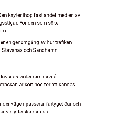
en knyter ihop fastlandet med en av
gsstigar. För den som söker
sam.
öljer en genomgång av hur trafiken
lan Stavsnäs och Sandhamn.
Stavsnäs vinterhamn avgår
träckan är kort nog för att kännas
der vägen passerar fartyget öar och
ar sig ytterskärgården.