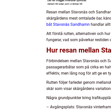
Resan mellan Stavsnäs och Sandhamn 
skärgårdens mest omtalade öar, känd 
båt Stavsnäs Sandhamn
handlar allt
Att förstå rutten, alternativen och hu
fungerar, vad som påverkar restiden
Hur resan mellan S
Förbindelsen mellan Stavsnäs och S
passagerarbåtar som på cirka en halv
effektiv, men lång nog för att ge en t
Rutten följer farleder genom mellan
skär som visar skärgårdens variation
Några grundpunkter kring trafikupplä
– Avgångsplats: Stavsnäs vinterhamn