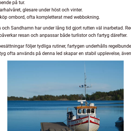
oende på tur.
rhalvåret, glesare under höst och vinter.
er köp ombord, ofta kompletterat med webbokning.
 och Sandhamn har under lång tid gjort rutten väl inarbetad. Re
åverkar resan och anpassar både turlistor och fartyg därefter.
besättningar följer tydliga rutiner, fartygen underhålls regelbunde
artyg ofta används på denna led skapar en stabil upplevelse, äv