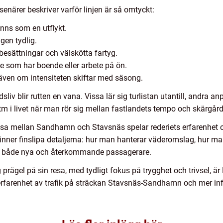
senärer beskriver varför linjen är så omtyckt:
nns som en utflykt.
gen tydlig.
besättningar och välskötta fartyg.
de som har boende eller arbete på ön.
, även om intensiteten skiftar med säsong.
sliv blir rutten en vana. Vissa lär sig turlistan utantill, andra a
tm i livet när man rör sig mellan fastlandets tempo och skärgår
resa mellan Sandhamn och Stavsnäs spelar rederiets erfarenhet oc
hinner finslipa detaljerna: hur man hanterar väderomslag, hur m
r både nya och återkommande passagerare.
 prägel på sin resa, med tydligt fokus på trygghet och trivsel, är 
 erfarenhet av trafik på sträckan Stavsnäs-Sandhamn och mer in