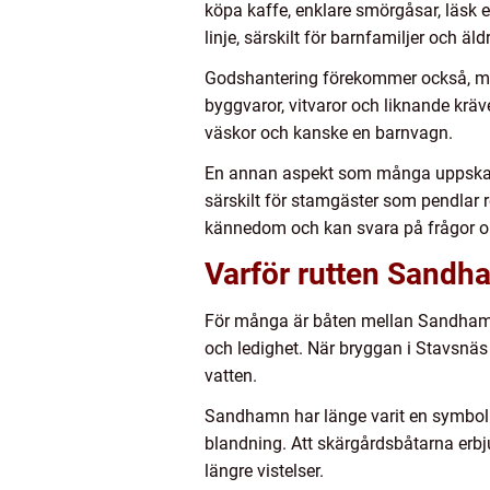
köpa kaffe, enklare smörgåsar, läsk e
linje, särskilt för barnfamiljer och äld
Godshantering förekommer också, men
byggvaror, vitvaror och liknande kräv
väskor och kanske en barnvagn.
En annan aspekt som många uppskatta
särskilt för stamgäster som pendlar 
kännedom och kan svara på frågor om
Varför rutten Sandh
För många är båten mellan Sandhamn
och ledighet. När bryggan i Stavsnäs
vatten.
Sandhamn har länge varit en symbol fö
blandning. Att skärgårdsbåtarna erbju
längre vistelser.