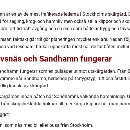
är en av de mest trafikerade lederna i Stockholms skärgård. D
för segling, krog- och hamnliv men också stilla klippor och sko
 om rätt tid, rätt avgång och en resa som både är trygg och triv
r resan faktiskt går till gör planeringen mycket enklare. Nedan f
 och vad resenärer brukar uppskatta mest när de tar båten mel
tavsnäs och Sandhamn fungerar
andhamn fungerar som en pulsåder ut mot utskärgården. Från 
timme når Sandhamn, beroende på fartygstyp, rutt och årstid. S
ydlig känsla av skärgård.
skärgården innan båten når Sandhamns välkända hamninlopp. Un
 från skogsbeklädda holmar till mer karga klippor när man närm
gget:
, som nås med bil eller buss från Stockholm.