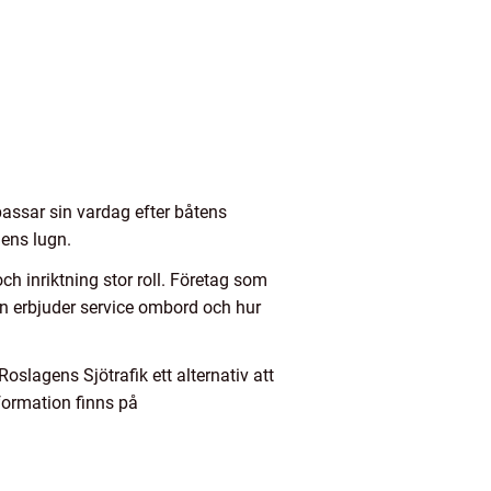
npassar sin vardag efter båtens
dens lugn.
h inriktning stor roll. Företag som
an erbjuder service ombord och hur
Roslagens Sjötrafik ett alternativ att
formation finns på