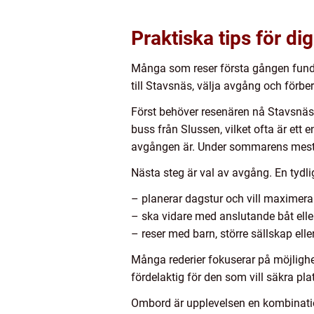
Praktiska tips för 
Många som reser första gången fundera
till Stavsnäs, välja avgång och förb
Först behöver resenären nå Stavsnäs.
buss från Slussen, vilket ofta är ett 
avgången är. Under sommarens mest in
Nästa steg är val av avgång. En tydlig 
– planerar dagstur och vill maximera
– ska vidare med anslutande båt el
– reser med barn, större sällskap ell
Många rederier fokuserar på möjligh
fördelaktig för den som vill säkra plat
Ombord är upplevelsen en kombination 