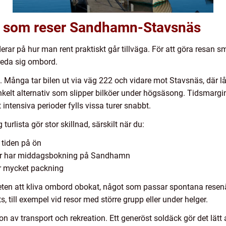
dig som reser Sandhamn-Stavsnäs
r på hur man rent praktiskt går tillväga. För att göra resan smidi
ereda sig ombord.
 Många tar bilen ut via väg 222 och vidare mot Stavsnäs, där lå
enkelt alternativ som slipper bilköer under högsäsong. Tidsmargin
tensiva perioder fylls vissa turer snabbt.
turlista gör stor skillnad, särskilt när du:
 tiden på ön
ler har middagsbokning på Sandhamn
er mycket packning
eten att kliva ombord obokat, något som passar spontana resen
s, till exempel vid resor med större grupp eller under helger.
av transport och rekreation. Ett generöst soldäck gör det lätt at