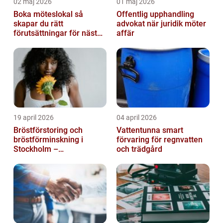
02 maj 2026
01 maj 2026
Boka möteslokal så
Offentlig upphandling
skapar du rätt
advokat när juridik möter
förutsättningar för nästa
affär
möte
19 april 2026
04 april 2026
Bröstförstoring och
Vattentunna smart
bröstförminskning i
förvaring för regnvatten
Stockholm –
och trädgård
individanpassade ingrepp