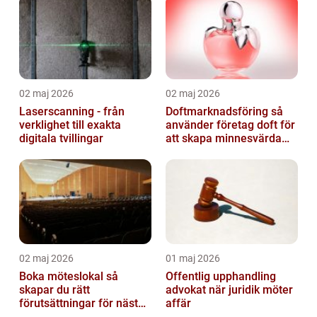
02 maj 2026
02 maj 2026
Laserscanning - från
Doftmarknadsföring så
verklighet till exakta
använder företag doft för
digitala tvillingar
att skapa minnesvärda
upplevelser
02 maj 2026
01 maj 2026
Boka möteslokal så
Offentlig upphandling
skapar du rätt
advokat när juridik möter
förutsättningar för nästa
affär
möte