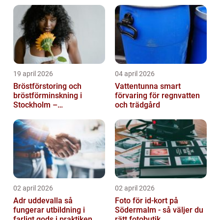
19 april 2026
04 april 2026
Bröstförstoring och
Vattentunna smart
bröstförminskning i
förvaring för regnvatten
Stockholm –
och trädgård
individanpassade ingrepp
02 april 2026
02 april 2026
Adr uddevalla så
Foto för id-kort på
fungerar utbildning i
Södermalm - så väljer du
farligt gods i praktiken
rätt fotobutik