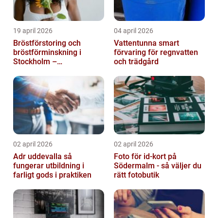
19 april 2026
04 april 2026
Bröstförstoring och
Vattentunna smart
bröstförminskning i
förvaring för regnvatten
Stockholm –
och trädgård
individanpassade ingrepp
02 april 2026
02 april 2026
Adr uddevalla så
Foto för id-kort på
fungerar utbildning i
Södermalm - så väljer du
farligt gods i praktiken
rätt fotobutik