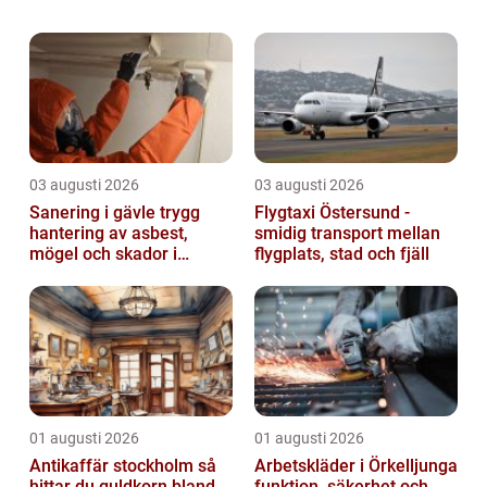
eller öka kapitalet över tid. I denna artikel
kommer vi att ge en grundlig öv...
03 augusti 2026
03 augusti 2026
Sanering i gävle trygg
Flygtaxi Östersund -
hantering av asbest,
smidig transport mellan
mögel och skador i
flygplats, stad och fjäll
byggnader
01 augusti 2026
01 augusti 2026
Antikaffär stockholm så
Arbetskläder i Örkelljunga
hittar du guldkorn bland
funktion, säkerhet och