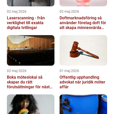
02 maj 2026
02 maj 2026
Laserscanning - från
Doftmarknadsföring så
verklighet till exakta
använder företag doft för
digitala tvillingar
att skapa minnesvärda
upplevelser
02 maj 2026
01 maj 2026
Boka möteslokal så
Offentlig upphandling
skapar du rätt
advokat när juridik möter
förutsättningar för nästa
affär
möte