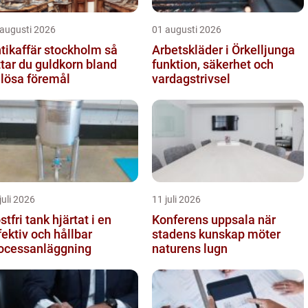
 augusti 2026
01 augusti 2026
tikaffär stockholm så
Arbetskläder i Örkelljunga
ttar du guldkorn bland
funktion, säkerhet och
dlösa föremål
vardagstrivsel
juli 2026
11 juli 2026
ri tank hjärtat i en
Konferens uppsala när
fektiv och hållbar
stadens kunskap möter
ocessanläggning
naturens lugn