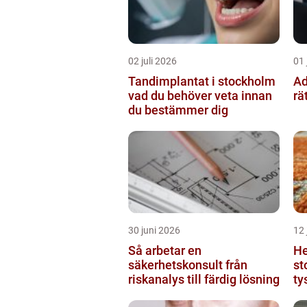
02 juli 2026
01 
Tandimplantat i stockholm
Adv
vad du behöver veta innan
rä
du bestämmer dig
30 juni 2026
12 
Så arbetar en
He
säkerhetskonsult från
stock
riskanalys till färdig lösning
ty