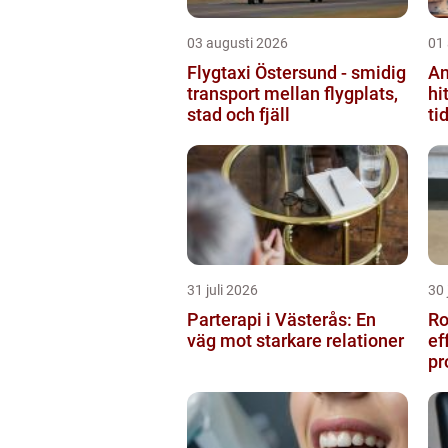
03 augusti 2026
01
Flygtaxi Östersund - smidig
An
transport mellan flygplats,
hi
stad och fjäll
ti
31 juli 2026
30 
Parterapi i Västerås: En
Rostf
väg mot starkare relationer
ef
pr