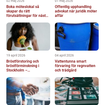
02 maj 2026
01 maj 2026
Boka möteslokal så
Offentlig upphandling
skapar du rätt
advokat när juridik möter
förutsättningar för nästa
affär
möte
19 april 2026
04 april 2026
Bröstförstoring och
Vattentunna smart
bröstförminskning i
förvaring för regnvatten
Stockholm –
och trädgård
individanpassade ingrepp