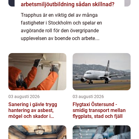
arbetsmiljöutbildning sådan skillnad?
Trapphus är en viktig del av många
fastigheter i Stockholm och spelar en
avgörande roll för den övergripande
upplevelsen av boende och arbete.
Trappstädning är en nödvändig tjänst för att
hålla dessa utrymmen rena och säkra. I
denna artikel kommer vi...
03 augusti 2026
03 augusti 2026
Sanering i gävle trygg
Flygtaxi Östersund -
hantering av asbest,
smidig transport mellan
mögel och skador i
flygplats, stad och fjäll
byggnader