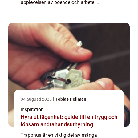
upplevelsen av boende och arbete.
Trappstädning är en nödvändig tjänst för att
hålla dessa utrymmen rena och säkra. I
denna artikel kommer vi...
04 augusti 2026
Tobias Hellman
inspiration
Hyra ut lägenhet: guide till en trygg och
lönsam andrahandsuthyrning
Trapphus är en viktig del av många