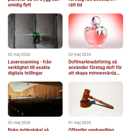
smidig flytt
rätt tid
02 maj 2026
02 maj 2026
Laserscanning - från
Doftmarknadsföring så
verklighet till exakta
använder företag doft för
digitala tvillingar
att skapa minnesvärda
upplevelser
02 maj 2026
01 maj 2026
Boka möteslokal så
Offentlig upphandling