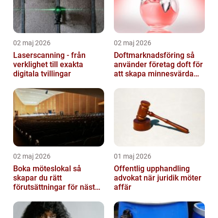
02 maj 2026
02 maj 2026
Laserscanning - från
Doftmarknadsföring så
verklighet till exakta
använder företag doft för
digitala tvillingar
att skapa minnesvärda
upplevelser
02 maj 2026
01 maj 2026
Boka möteslokal så
Offentlig upphandling
skapar du rätt
advokat när juridik möter
förutsättningar för nästa
affär
möte