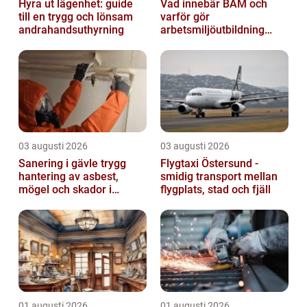
Hyra ut lägenhet: guide
Vad innebär BAM och
till en trygg och lönsam
varför gör
andrahandsuthyrning
arbetsmiljöutbildning
sådan skillnad?
03 augusti 2026
03 augusti 2026
Sanering i gävle trygg
Flygtaxi Östersund -
hantering av asbest,
smidig transport mellan
mögel och skador i
flygplats, stad och fjäll
byggnader
01 augusti 2026
01 augusti 2026