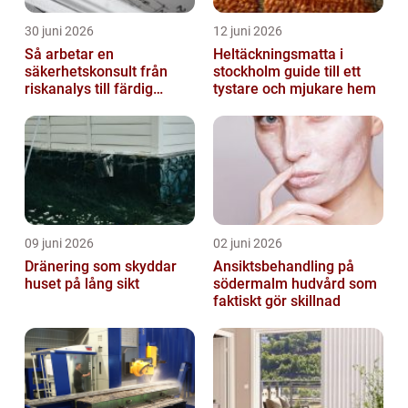
30 juni 2026
12 juni 2026
Så arbetar en
Heltäckningsmatta i
säkerhetskonsult från
stockholm guide till ett
riskanalys till färdig
tystare och mjukare hem
lösning
09 juni 2026
02 juni 2026
Dränering som skyddar
Ansiktsbehandling på
huset på lång sikt
södermalm hudvård som
faktiskt gör skillnad