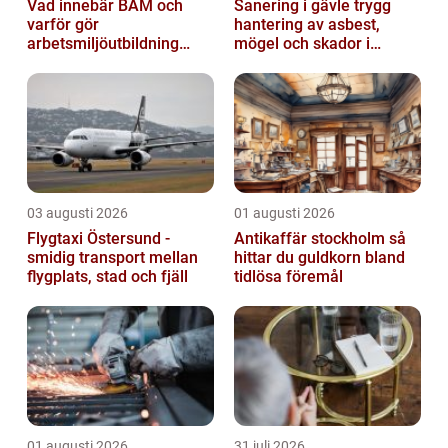
Vad innebär BAM och
Sanering i gävle trygg
varför gör
hantering av asbest,
arbetsmiljöutbildning
mögel och skador i
sådan skillnad?
byggnader
03 augusti 2026
01 augusti 2026
Flygtaxi Östersund -
Antikaffär stockholm så
smidig transport mellan
hittar du guldkorn bland
flygplats, stad och fjäll
tidlösa föremål
01 augusti 2026
31 juli 2026