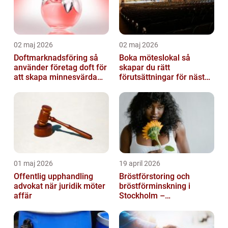
02 maj 2026
02 maj 2026
Doftmarknadsföring så
Boka möteslokal så
använder företag doft för
skapar du rätt
att skapa minnesvärda
förutsättningar för nästa
upplevelser
möte
01 maj 2026
19 april 2026
Offentlig upphandling
Bröstförstoring och
advokat när juridik möter
bröstförminskning i
affär
Stockholm –
individanpassade ingrepp