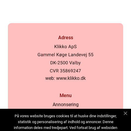
Adress
web:
www.klikko.dk
Menu
Annonsering
Om oss
På vores website bruges cookies til at huske dine indstillinger,
Cookies
statistik og personalisering af indhold og annoncer. Denne
information deles med tredjepart. Ved fortsat brug af websiden
Kontakta oss