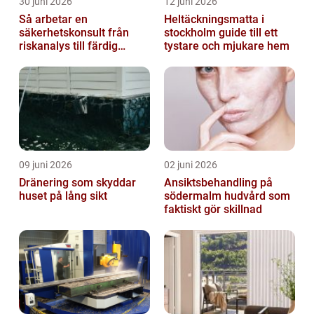
30 juni 2026
12 juni 2026
Så arbetar en
Heltäckningsmatta i
säkerhetskonsult från
stockholm guide till ett
riskanalys till färdig
tystare och mjukare hem
lösning
09 juni 2026
02 juni 2026
Dränering som skyddar
Ansiktsbehandling på
huset på lång sikt
södermalm hudvård som
faktiskt gör skillnad