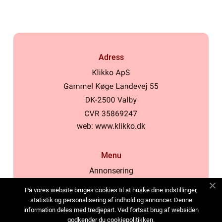
Adress
web:
www.klikko.dk
Menu
Annonsering
Om oss
På vores website bruges cookies til at huske dine indstillinger,
Cookies
statistik og personalisering af indhold og annoncer. Denne
information deles med tredjepart. Ved fortsat brug af websiden
Kontakta oss
godkender du cookiepolitikken.