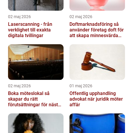
02 maj 2026
02 maj 2026
Laserscanning - från
Doftmarknadsföring så
verklighet till exakta
använder företag doft för
digitala tvillingar
att skapa minnesvärda
upplevelser
02 maj 2026
01 maj 2026
Boka möteslokal så
Offentlig upphandling
skapar du rätt
advokat när juridik möter
förutsättningar för nästa
affär
möte