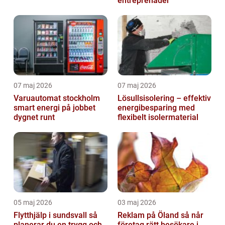
entreprenader
07 maj 2026
07 maj 2026
Varuautomat stockholm
Lösullsisolering – effektiv
smart energi på jobbet
energibesparing med
dygnet runt
flexibelt isolermaterial
05 maj 2026
03 maj 2026
Flytthjälp i sundsvall så
Reklam på Öland så når
planerar du en trygg och
företag rätt besökare i