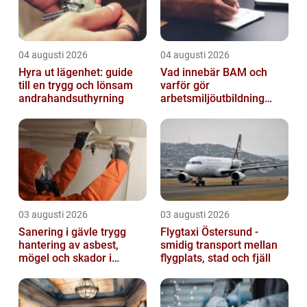
04 augusti 2026
04 augusti 2026
Hyra ut lägenhet: guide
Vad innebär BAM och
till en trygg och lönsam
varför gör
andrahandsuthyrning
arbetsmiljöutbildning
sådan skillnad?
03 augusti 2026
03 augusti 2026
Sanering i gävle trygg
Flygtaxi Östersund -
hantering av asbest,
smidig transport mellan
mögel och skador i
flygplats, stad och fjäll
byggnader