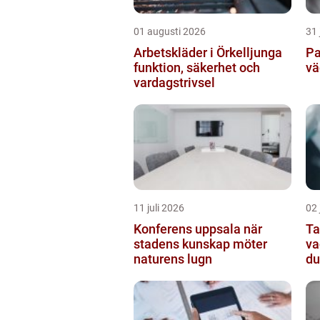
01 augusti 2026
31 
Arbetskläder i Örkelljunga
Pa
funktion, säkerhet och
vä
vardagstrivsel
11 juli 2026
02 
Konferens uppsala när
Ta
stadens kunskap möter
va
naturens lugn
du