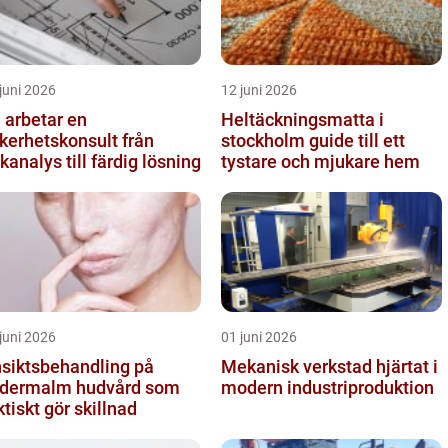
juni 2026
12 juni 2026
 arbetar en
Heltäckningsmatta i
kerhetskonsult från
stockholm guide till ett
skanalys till färdig lösning
tystare och mjukare hem
juni 2026
01 juni 2026
siktsbehandling på
Mekanisk verkstad hjärtat i
rmalm hudvård som
modern industriproduktion
ktiskt gör skillnad