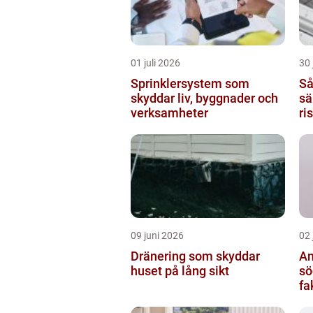
01 juli 2026
30 
Sprinklersystem som
Så
skyddar liv, byggnader och
sä
verksamheter
ri
09 juni 2026
02 
Dränering som skyddar
An
huset på lång sikt
söde
fa