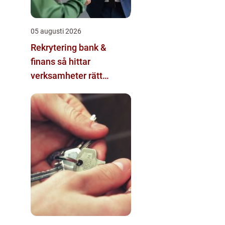
05 augusti 2026
Rekrytering bank &
finans så hittar
verksamheter rätt
kompetens i en reglerad
värld