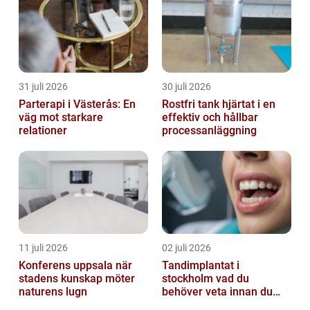
31 juli 2026
30 juli 2026
Parterapi i Västerås: En
Rostfri tank hjärtat i en
väg mot starkare
effektiv och hållbar
relationer
processanläggning
11 juli 2026
02 juli 2026
Konferens uppsala när
Tandimplantat i
stadens kunskap möter
stockholm vad du
naturens lugn
behöver veta innan du
bestämmer dig