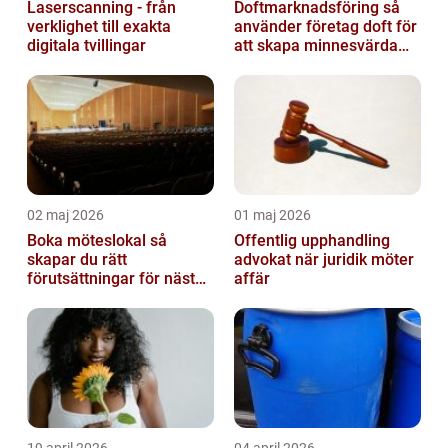
Laserscanning - från
Doftmarknadsföring så
verklighet till exakta
använder företag doft för
digitala tvillingar
att skapa minnesvärda
upplevelser
02 maj 2026
01 maj 2026
Boka möteslokal så
Offentlig upphandling
skapar du rätt
advokat när juridik möter
förutsättningar för nästa
affär
möte