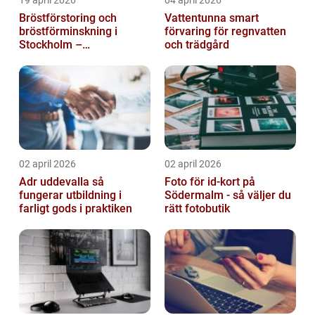
19 april 2026
04 april 2026
Bröstförstoring och
Vattentunna smart
bröstförminskning i
förvaring för regnvatten
Stockholm –
och trädgård
individanpassade ingrepp
02 april 2026
02 april 2026
Adr uddevalla så
Foto för id-kort på
fungerar utbildning i
Södermalm - så väljer du
farligt gods i praktiken
rätt fotobutik