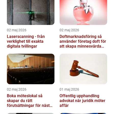
02 maj 2026
02 maj 2026
Laserscanning - från
Doftmarknadsföring så
verklighet till exakta
använder företag doft för
digitala tvillingar
att skapa minnesvärda
upplevelser
02 maj 2026
01 maj 2026
Boka möteslokal så
Offentlig upphandling
skapar du rätt
advokat när juridik möter
förutsättningar för nästa
affär
möte