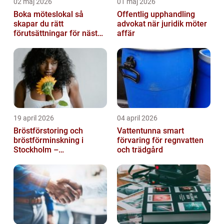
02 maj 2026
01 maj 2026
Boka möteslokal så
Offentlig upphandling
skapar du rätt
advokat när juridik möter
förutsättningar för nästa
affär
möte
19 april 2026
04 april 2026
Bröstförstoring och
Vattentunna smart
bröstförminskning i
förvaring för regnvatten
Stockholm –
och trädgård
individanpassade ingrepp