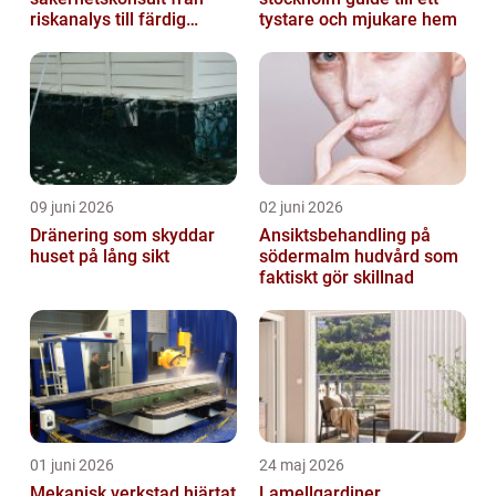
riskanalys till färdig
tystare och mjukare hem
lösning
09 juni 2026
02 juni 2026
Dränering som skyddar
Ansiktsbehandling på
huset på lång sikt
södermalm hudvård som
faktiskt gör skillnad
01 juni 2026
24 maj 2026
Mekanisk verkstad hjärtat
Lamellgardiner