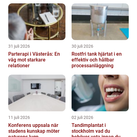
31 juli 2026
30 juli 2026
Parterapi i Västerås: En
Rostfri tank hjärtat i en
väg mot starkare
effektiv och hållbar
relationer
processanläggning
11 juli 2026
02 juli 2026
Konferens uppsala när
Tandimplantat i
stadens kunskap möter
stockholm vad du
naturens lugn
behöver veta innan du