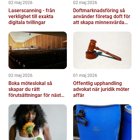
02 maj 2026
02 maj 2026
Laserscanning - från
Doftmarknadsföring så
verklighet till exakta
använder företag doft för
digitala tvillingar
att skapa minnesvärda
upplevelser
02 maj 2026
01 maj 2026
Boka möteslokal så
Offentlig upphandling
skapar du rätt
advokat när juridik möter
förutsättningar för nästa
affär
möte