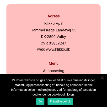
Adress
web:
www.klikko.dk
Menu
Annonsering
Om oss
På vores website bruges cookies til at huske dine indstillinger,
Cookies
statistik og personalisering af indhold og annoncer. Denne
information deles med tredjepart. Ved fortsat brug af websiden
Kontakta oss
godkender du cookiepolitikken.
Sitemap
Ok
Privatlivspolitik