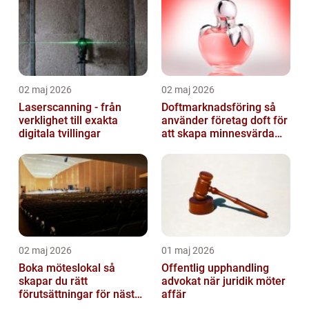
02 maj 2026
02 maj 2026
Laserscanning - från
Doftmarknadsföring så
verklighet till exakta
använder företag doft för
digitala tvillingar
att skapa minnesvärda
upplevelser
02 maj 2026
01 maj 2026
Boka möteslokal så
Offentlig upphandling
skapar du rätt
advokat när juridik möter
förutsättningar för nästa
affär
möte