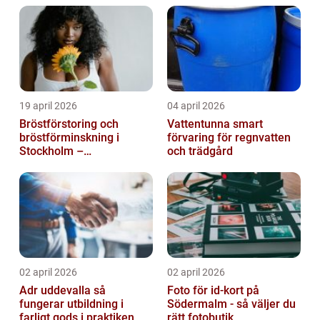
19 april 2026
04 april 2026
Bröstförstoring och
Vattentunna smart
bröstförminskning i
förvaring för regnvatten
Stockholm –
och trädgård
individanpassade ingrepp
02 april 2026
02 april 2026
Adr uddevalla så
Foto för id-kort på
fungerar utbildning i
Södermalm - så väljer du
farligt gods i praktiken
rätt fotobutik