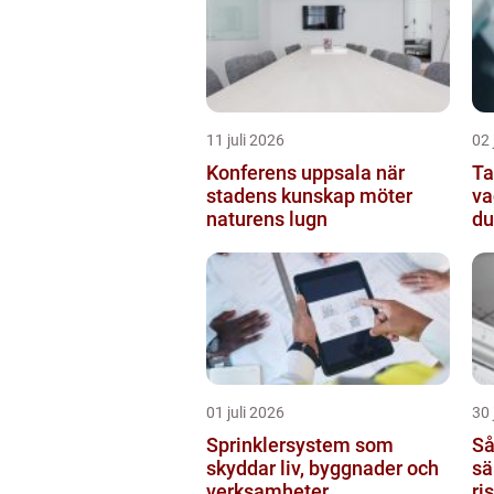
11 juli 2026
02 
Konferens uppsala när
Ta
stadens kunskap möter
va
naturens lugn
du
01 juli 2026
30 
Sprinklersystem som
Så
skyddar liv, byggnader och
sä
verksamheter
ri