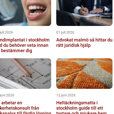
juli 2026
01 juli 2026
ndimplantat i stockholm
Advokat malmö så hittar du
d du behöver veta innan
rätt juridisk hjälp
 bestämmer dig
juni 2026
12 juni 2026
 arbetar en
Heltäckningsmatta i
kerhetskonsult från
stockholm guide till ett
skanalys till färdig lösning
tystare och mjukare hem