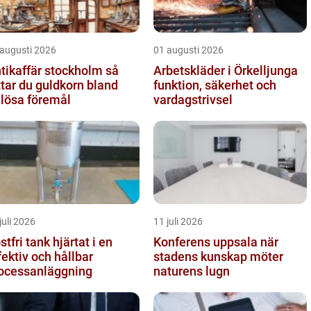
 augusti 2026
01 augusti 2026
tikaffär stockholm så
Arbetskläder i Örkelljunga
ttar du guldkorn bland
funktion, säkerhet och
dlösa föremål
vardagstrivsel
juli 2026
11 juli 2026
ri tank hjärtat i en
Konferens uppsala när
fektiv och hållbar
stadens kunskap möter
ocessanläggning
naturens lugn