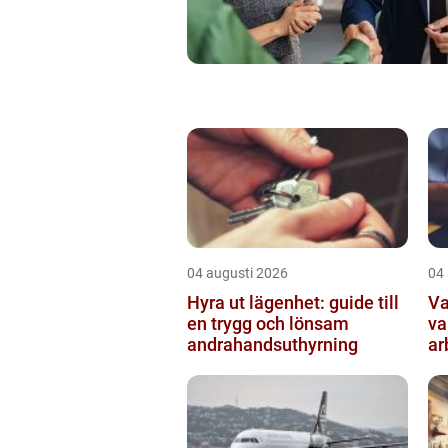
04 augusti 2026
04
Hyra ut lägenhet: guide till
Va
en trygg och lönsam
va
andrahandsuthyrning
ar
så