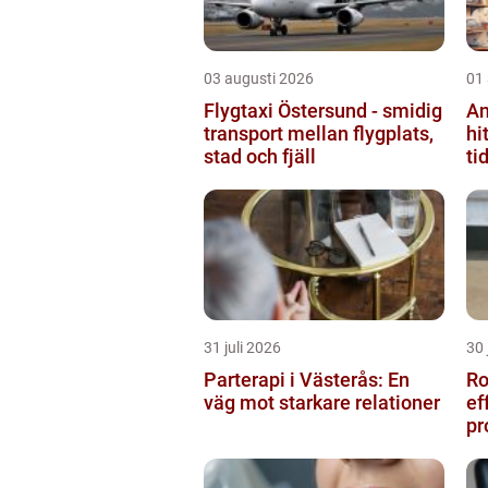
03 augusti 2026
01
Flygtaxi Östersund - smidig
An
transport mellan flygplats,
hi
stad och fjäll
ti
31 juli 2026
30 
Parterapi i Västerås: En
Rostf
väg mot starkare relationer
ef
pr