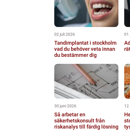
02 juli 2026
01 
Tandimplantat i stockholm
Adv
vad du behöver veta innan
rä
du bestämmer dig
30 juni 2026
12 
Så arbetar en
He
säkerhetskonsult från
stock
riskanalys till färdig lösning
ty