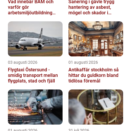
Vad innebär BAM och
Sanering i gävle trygg
varför gör
hantering av asbest,
arbetsmiljöutbildning
mögel och skador i
sådan skillnad?
byggnader
03 augusti 2026
01 augusti 2026
Flygtaxi Östersund -
Antikaffär stockholm så
smidig transport mellan
hittar du guldkorn bland
flygplats, stad och fjäll
tidlösa föremål
01 augusti 2026
31 juli 2026