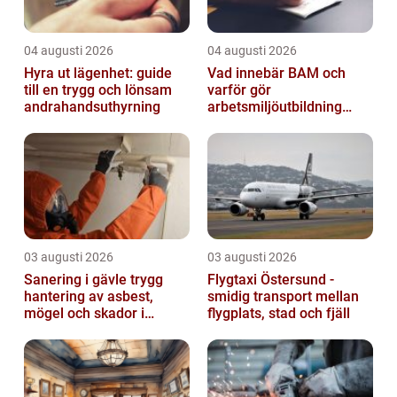
04 augusti 2026
04 augusti 2026
Hyra ut lägenhet: guide
Vad innebär BAM och
till en trygg och lönsam
varför gör
andrahandsuthyrning
arbetsmiljöutbildning
sådan skillnad?
03 augusti 2026
03 augusti 2026
Sanering i gävle trygg
Flygtaxi Östersund -
hantering av asbest,
smidig transport mellan
mögel och skador i
flygplats, stad och fjäll
byggnader