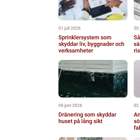
01 juli 2026
30 
Sprinklersystem som
Så
skyddar liv, byggnader och
sä
verksamheter
ri
09 juni 2026
02 
Dränering som skyddar
An
huset på lång sikt
söde
fa