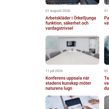
01 augusti 2026
31 
Arbetskläder i Örkelljunga
Pa
funktion, säkerhet och
vä
vardagstrivsel
11 juli 2026
02 
Konferens uppsala när
Ta
stadens kunskap möter
va
naturens lugn
du