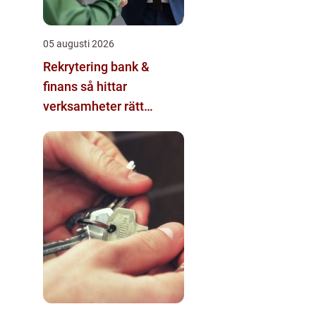
05 augusti 2026
Rekrytering bank &
finans så hittar
verksamheter rätt
kompetens i en reglerad
värld