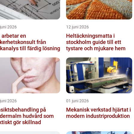
juni 2026
12 juni 2026
 arbetar en
Heltäckningsmatta i
kerhetskonsult från
stockholm guide till ett
skanalys till färdig lösning
tystare och mjukare hem
juni 2026
01 juni 2026
siktsbehandling på
Mekanisk verkstad hjärtat i
rmalm hudvård som
modern industriproduktion
ktiskt gör skillnad