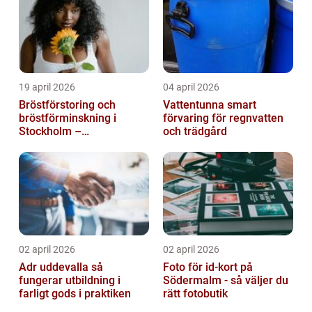
19 april 2026
04 april 2026
Bröstförstoring och
Vattentunna smart
bröstförminskning i
förvaring för regnvatten
Stockholm –
och trädgård
individanpassade ingrepp
02 april 2026
02 april 2026
Adr uddevalla så
Foto för id-kort på
fungerar utbildning i
Södermalm - så väljer du
farligt gods i praktiken
rätt fotobutik