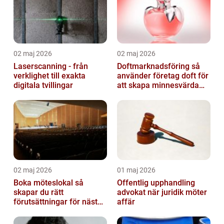
02 maj 2026
02 maj 2026
Laserscanning - från
Doftmarknadsföring så
verklighet till exakta
använder företag doft för
digitala tvillingar
att skapa minnesvärda
upplevelser
02 maj 2026
01 maj 2026
Boka möteslokal så
Offentlig upphandling
skapar du rätt
advokat när juridik möter
förutsättningar för nästa
affär
möte