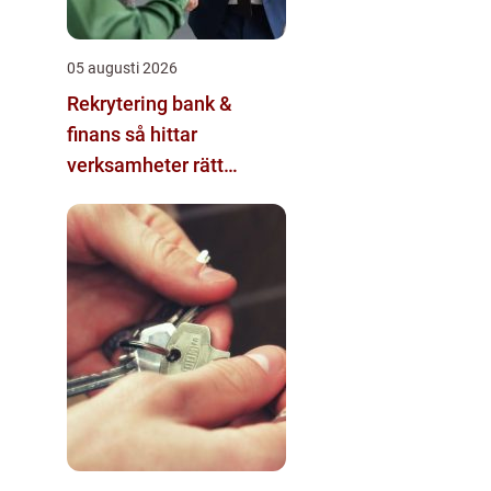
05 augusti 2026
Rekrytering bank &
finans så hittar
verksamheter rätt
kompetens i en reglerad
värld