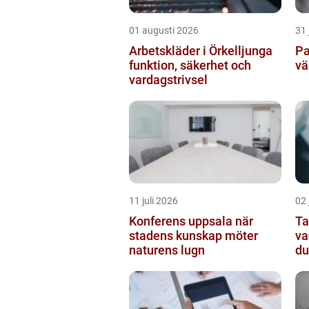
01 augusti 2026
31 
Arbetskläder i Örkelljunga
Pa
funktion, säkerhet och
vä
vardagstrivsel
11 juli 2026
02 
Konferens uppsala när
Ta
stadens kunskap möter
va
naturens lugn
du