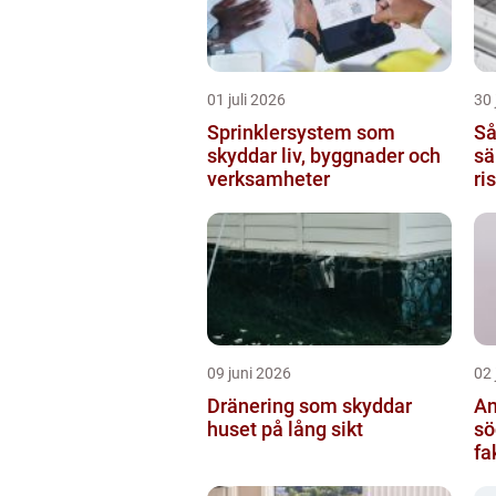
01 juli 2026
30 
Sprinklersystem som
Så
skyddar liv, byggnader och
sä
verksamheter
ri
09 juni 2026
02 
Dränering som skyddar
An
huset på lång sikt
söde
fa