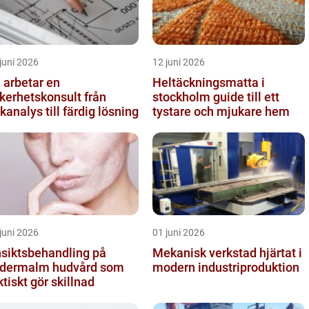
juni 2026
12 juni 2026
 arbetar en
Heltäckningsmatta i
kerhetskonsult från
stockholm guide till ett
skanalys till färdig lösning
tystare och mjukare hem
juni 2026
01 juni 2026
siktsbehandling på
Mekanisk verkstad hjärtat i
rmalm hudvård som
modern industriproduktion
ktiskt gör skillnad