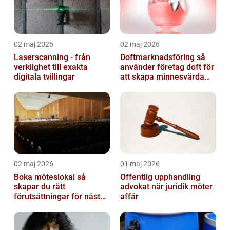
02 maj 2026
02 maj 2026
Laserscanning - från
Doftmarknadsföring så
verklighet till exakta
använder företag doft för
digitala tvillingar
att skapa minnesvärda
upplevelser
02 maj 2026
01 maj 2026
Boka möteslokal så
Offentlig upphandling
skapar du rätt
advokat när juridik möter
förutsättningar för nästa
affär
möte