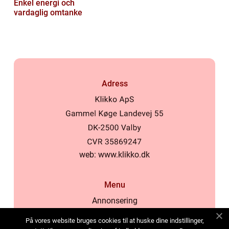
Enkel energi och
vardaglig omtanke
Adress
web:
www.klikko.dk
Menu
Annonsering
Om oss
På vores website bruges cookies til at huske dine indstillinger,
Cookies