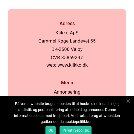
Adress
web:
www.klikko.dk
Menu
Annonsering
Om oss
På vores website bruges cookies til at huske dine indstillinger,
Cookies
statistik og personalisering af indhold og annoncer. Denne
information deles med tredjepart. Ved fortsat brug af websiden
Kontakta oss
godkender du cookiepolitikken.
Sitemap
Ok
Privatlivspolitik