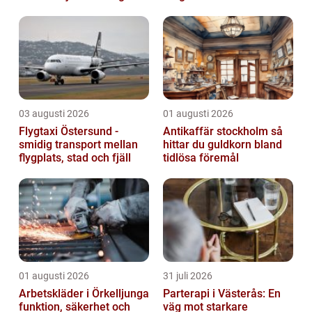
sådan skillnad?
byggnader
03 augusti 2026
01 augusti 2026
Flygtaxi Östersund -
Antikaffär stockholm så
smidig transport mellan
hittar du guldkorn bland
flygplats, stad och fjäll
tidlösa föremål
01 augusti 2026
31 juli 2026
Arbetskläder i Örkelljunga
Parterapi i Västerås: En
funktion, säkerhet och
väg mot starkare