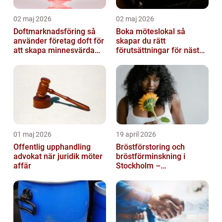
02 maj 2026
02 maj 2026
Doftmarknadsföring så
Boka möteslokal så
använder företag doft för
skapar du rätt
att skapa minnesvärda
förutsättningar för nästa
upplevelser
möte
01 maj 2026
19 april 2026
Offentlig upphandling
Bröstförstoring och
advokat när juridik möter
bröstförminskning i
affär
Stockholm –
individanpassade ingrepp