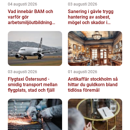
04 augusti 2026
03 augusti 2026
Vad innebär BAM och
Sanering i gävle trygg
varför gör
hantering av asbest,
arbetsmiljöutbildning
mögel och skador i
sådan skillnad?
byggnader
03 augusti 2026
01 augusti 2026
Flygtaxi Östersund -
Antikaffär stockholm så
smidig transport mellan
hittar du guldkorn bland
flygplats, stad och fjäll
tidlösa föremål