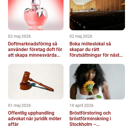
02 maj 2026
02 maj 2026
Doftmarknadsföring så
Boka möteslokal så
använder företag doft för
skapar du rätt
att skapa minnesvärda
förutsättningar för nästa
upplevelser
möte
01 maj 2026
19 april 2026
Offentlig upphandling
Bröstförstoring och
advokat när juridik möter
bröstförminskning i
affär
Stockholm –
individanpassade ingrepp