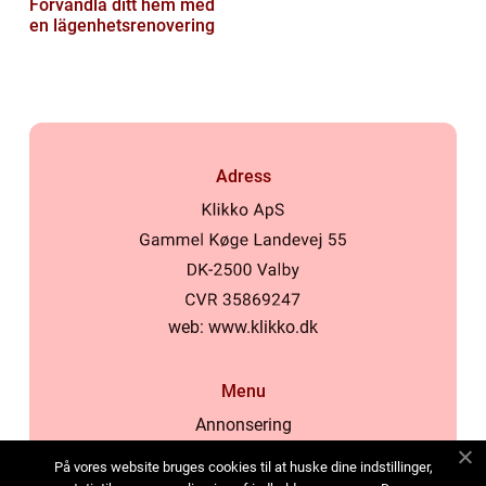
Förvandla ditt hem med
en lägenhetsrenovering
Adress
web:
www.klikko.dk
Menu
Annonsering
Om oss
På vores website bruges cookies til at huske dine indstillinger,
Cookies