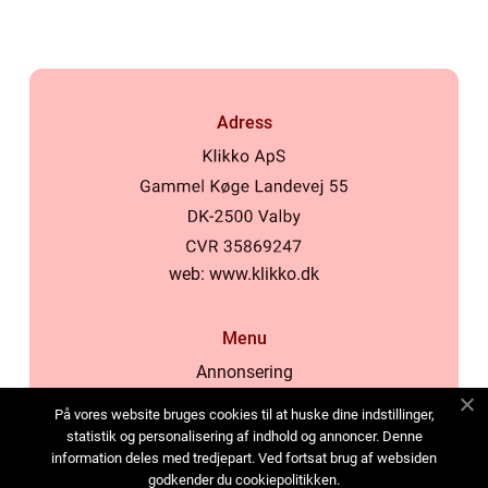
Adress
web:
www.klikko.dk
Menu
Annonsering
Om oss
På vores website bruges cookies til at huske dine indstillinger,
Cookies
statistik og personalisering af indhold og annoncer. Denne
information deles med tredjepart. Ved fortsat brug af websiden
Kontakta oss
godkender du cookiepolitikken.