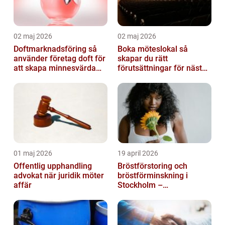
02 maj 2026
02 maj 2026
Doftmarknadsföring så
Boka möteslokal så
använder företag doft för
skapar du rätt
att skapa minnesvärda
förutsättningar för nästa
upplevelser
möte
01 maj 2026
19 april 2026
Offentlig upphandling
Bröstförstoring och
advokat när juridik möter
bröstförminskning i
affär
Stockholm –
individanpassade ingrepp