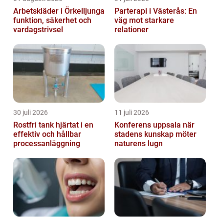
Arbetskläder i Örkelljunga
Parterapi i Västerås: En
funktion, säkerhet och
väg mot starkare
vardagstrivsel
relationer
30 juli 2026
11 juli 2026
Rostfri tank hjärtat i en
Konferens uppsala när
effektiv och hållbar
stadens kunskap möter
processanläggning
naturens lugn