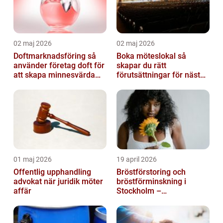
02 maj 2026
02 maj 2026
Doftmarknadsföring så
Boka möteslokal så
använder företag doft för
skapar du rätt
att skapa minnesvärda
förutsättningar för nästa
upplevelser
möte
01 maj 2026
19 april 2026
Offentlig upphandling
Bröstförstoring och
advokat när juridik möter
bröstförminskning i
affär
Stockholm –
individanpassade ingrepp