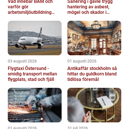
Vad innebär BAM och
Sanering i gävle trygg
varför gör
hantering av asbest,
arbetsmiljöutbildning
mögel och skador i
sådan skillnad?
byggnader
03 augusti 2026
01 augusti 2026
Flygtaxi Östersund -
Antikaffär stockholm så
smidig transport mellan
hittar du guldkorn bland
flygplats, stad och fjäll
tidlösa föremål
01 augusti 2026
31 juli 2026