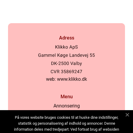
Adress
web:
www.klikko.dk
Menu
Annonsering
Om oss
På vores website bruges cookies til at huske dine indstillinger,
Cookies
statistik og personalisering af indhold og annoncer. Denne
information deles med tredjepart. Ved fortsat brug af websiden
Kontakta oss