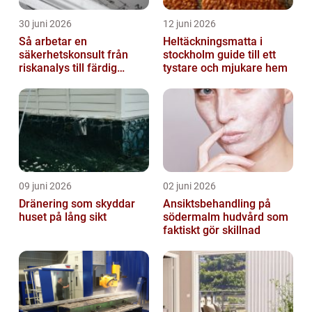
30 juni 2026
12 juni 2026
Så arbetar en
Heltäckningsmatta i
säkerhetskonsult från
stockholm guide till ett
riskanalys till färdig
tystare och mjukare hem
lösning
09 juni 2026
02 juni 2026
Dränering som skyddar
Ansiktsbehandling på
huset på lång sikt
södermalm hudvård som
faktiskt gör skillnad