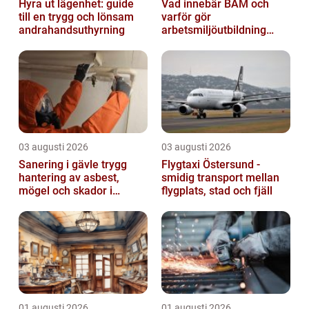
Hyra ut lägenhet: guide
Vad innebär BAM och
till en trygg och lönsam
varför gör
andrahandsuthyrning
arbetsmiljöutbildning
sådan skillnad?
03 augusti 2026
03 augusti 2026
Sanering i gävle trygg
Flygtaxi Östersund -
hantering av asbest,
smidig transport mellan
mögel och skador i
flygplats, stad och fjäll
byggnader
01 augusti 2026
01 augusti 2026