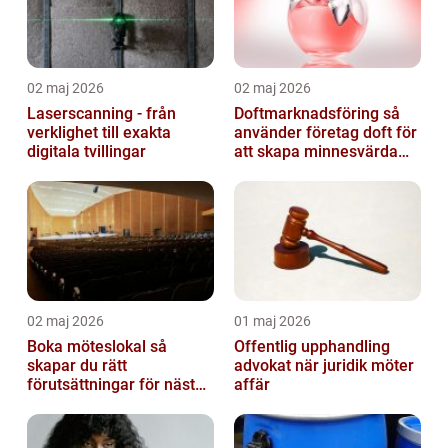
02 maj 2026
02 maj 2026
Laserscanning - från
Doftmarknadsföring så
verklighet till exakta
använder företag doft för
digitala tvillingar
att skapa minnesvärda
upplevelser
02 maj 2026
01 maj 2026
Boka möteslokal så
Offentlig upphandling
skapar du rätt
advokat när juridik möter
förutsättningar för nästa
affär
möte