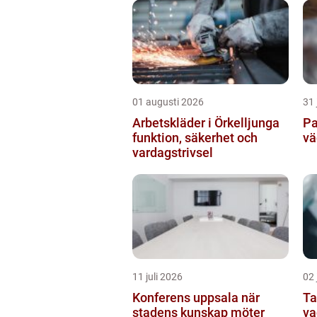
01 augusti 2026
31 
Arbetskläder i Örkelljunga
Pa
funktion, säkerhet och
vä
vardagstrivsel
11 juli 2026
02 
Konferens uppsala när
Ta
stadens kunskap möter
va