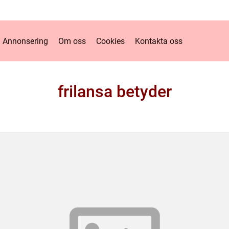
Annonsering
Om oss
Cookies
Kontakta oss
frilansa betyder