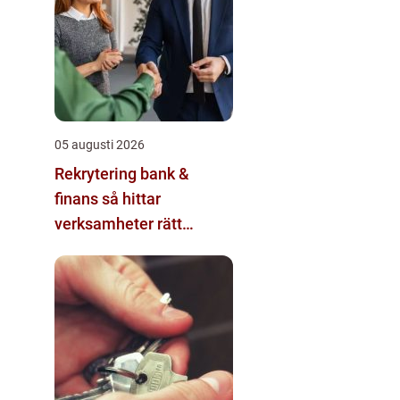
05 augusti 2026
Rekrytering bank &
finans så hittar
verksamheter rätt
kompetens i en reglerad
värld