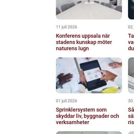
11 juli 2026
02 
Konferens uppsala när
Ta
stadens kunskap möter
va
naturens lugn
du
01 juli 2026
30 
Sprinklersystem som
Så
skyddar liv, byggnader och
sä
verksamheter
ri