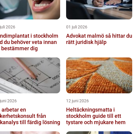
juli 2026
01 juli 2026
ndimplantat i stockholm
Advokat malmö så hittar du
d du behöver veta innan
rätt juridisk hjälp
 bestämmer dig
juni 2026
12 juni 2026
 arbetar en
Heltäckningsmatta i
kerhetskonsult från
stockholm guide till ett
skanalys till färdig lösning
tystare och mjukare hem