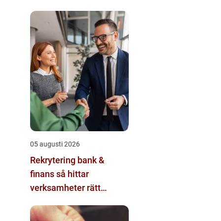
05 augusti 2026
Rekrytering bank &
finans så hittar
verksamheter rätt
kompetens i en reglerad
värld