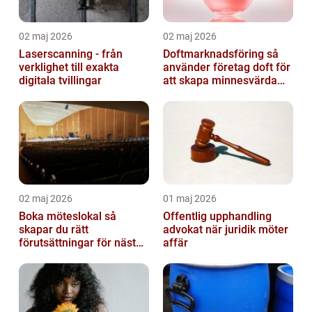
02 maj 2026
02 maj 2026
Laserscanning - från
Doftmarknadsföring så
verklighet till exakta
använder företag doft för
digitala tvillingar
att skapa minnesvärda
upplevelser
02 maj 2026
01 maj 2026
Boka möteslokal så
Offentlig upphandling
skapar du rätt
advokat när juridik möter
förutsättningar för nästa
affär
möte