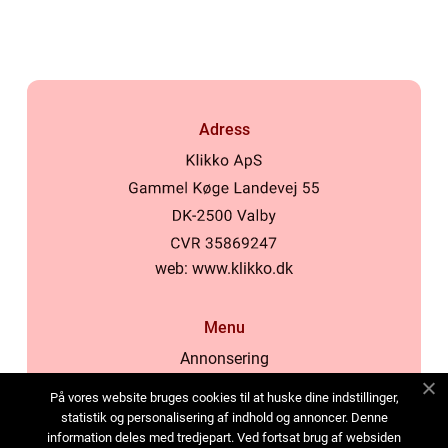
Adress
web:
www.klikko.dk
Menu
Annonsering
Om oss
På vores website bruges cookies til at huske dine indstillinger,
Cookies
statistik og personalisering af indhold og annoncer. Denne
information deles med tredjepart. Ved fortsat brug af websiden
Kontakta oss