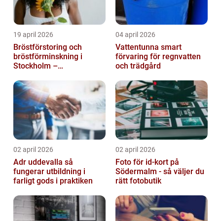
19 april 2026
04 april 2026
Bröstförstoring och
Vattentunna smart
bröstförminskning i
förvaring för regnvatten
Stockholm –
och trädgård
individanpassade ingrepp
02 april 2026
02 april 2026
Adr uddevalla så
Foto för id-kort på
fungerar utbildning i
Södermalm - så väljer du
farligt gods i praktiken
rätt fotobutik