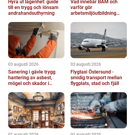
Hyra ut lägenhet: guide
Vad innebär BAM och
till en trygg och lönsam
varför gör
andrahandsuthyrning
arbetsmiljöutbildning
sådan skillnad?
03 augusti 2026
03 augusti 2026
Sanering i gävle trygg
Flygtaxi Östersund -
hantering av asbest,
smidig transport mellan
mögel och skador i
flygplats, stad och fjäll
byggnader
01 augusti 2026
01 augusti 2026