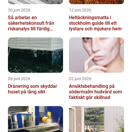
30 juni 2026
12 juni 2026
Så arbetar en
Heltäckningsmatta i
säkerhetskonsult från
stockholm guide till ett
riskanalys till färdig
tystare och mjukare hem
lösning
09 juni 2026
02 juni 2026
Dränering som skyddar
Ansiktsbehandling på
huset på lång sikt
södermalm hudvård som
faktiskt gör skillnad