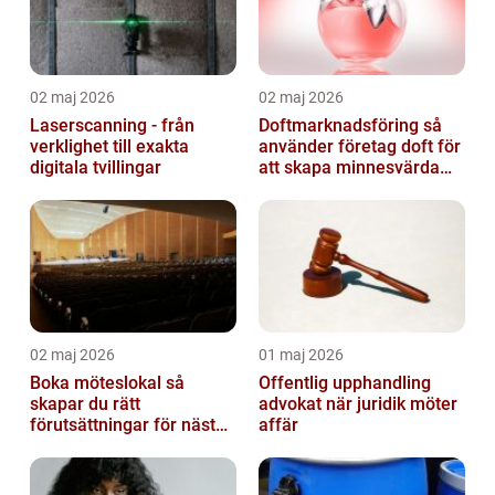
02 maj 2026
02 maj 2026
Laserscanning - från
Doftmarknadsföring så
verklighet till exakta
använder företag doft för
digitala tvillingar
att skapa minnesvärda
upplevelser
02 maj 2026
01 maj 2026
Boka möteslokal så
Offentlig upphandling
skapar du rätt
advokat när juridik möter
förutsättningar för nästa
affär
möte