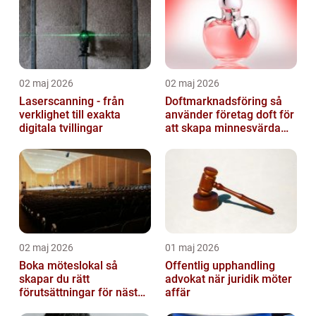
02 maj 2026
02 maj 2026
Laserscanning - från
Doftmarknadsföring så
verklighet till exakta
använder företag doft för
digitala tvillingar
att skapa minnesvärda
upplevelser
02 maj 2026
01 maj 2026
Boka möteslokal så
Offentlig upphandling
skapar du rätt
advokat när juridik möter
förutsättningar för nästa
affär
möte