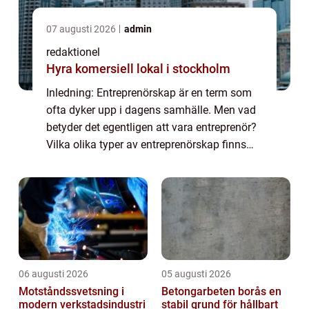
07 augusti 2026
admin
redaktionel
Hyra komersiell lokal i stockholm
Inledning: Entreprenörskap är en term som
ofta dyker upp i dagens samhälle. Men vad
betyder det egentligen att vara entreprenör?
Vilka olika typer av entreprenörskap finns
det och vilka faktorer påverkar dess
popularitet? I denna artikel kommer vi at...
06 augusti 2026
05 augusti 2026
Motståndssvetsning i
Betongarbeten borås en
modern verkstadsindustri
stabil grund för hållbart