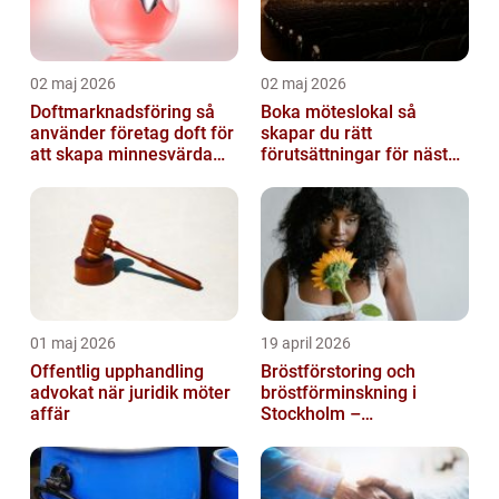
02 maj 2026
02 maj 2026
Doftmarknadsföring så
Boka möteslokal så
använder företag doft för
skapar du rätt
att skapa minnesvärda
förutsättningar för nästa
upplevelser
möte
01 maj 2026
19 april 2026
Offentlig upphandling
Bröstförstoring och
advokat när juridik möter
bröstförminskning i
affär
Stockholm –
individanpassade ingrepp