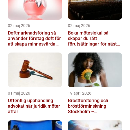
02 maj 2026
02 maj 2026
Doftmarknadsföring så
Boka möteslokal så
använder företag doft för
skapar du rätt
att skapa minnesvärda
förutsättningar för nästa
upplevelser
möte
01 maj 2026
19 april 2026
Offentlig upphandling
Bröstförstoring och
advokat när juridik möter
bröstförminskning i
affär
Stockholm –
individanpassade ingrepp