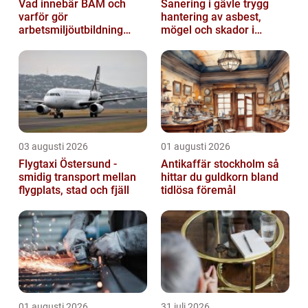
Vad innebär BAM och
Sanering i gävle trygg
varför gör
hantering av asbest,
arbetsmiljöutbildning
mögel och skador i
sådan skillnad?
byggnader
03 augusti 2026
01 augusti 2026
Flygtaxi Östersund -
Antikaffär stockholm så
smidig transport mellan
hittar du guldkorn bland
flygplats, stad och fjäll
tidlösa föremål
01 augusti 2026
31 juli 2026