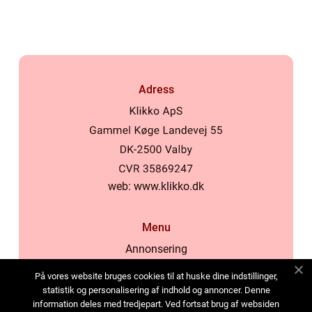
Adress
web:
www.klikko.dk
Menu
Annonsering
Om oss
På vores website bruges cookies til at huske dine indstillinger,
Cookies
statistik og personalisering af indhold og annoncer. Denne
information deles med tredjepart. Ved fortsat brug af websiden
Kontakta oss