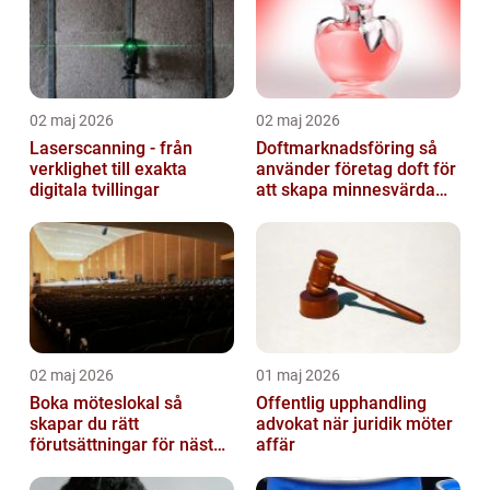
02 maj 2026
02 maj 2026
Laserscanning - från
Doftmarknadsföring så
verklighet till exakta
använder företag doft för
digitala tvillingar
att skapa minnesvärda
upplevelser
02 maj 2026
01 maj 2026
Boka möteslokal så
Offentlig upphandling
skapar du rätt
advokat när juridik möter
förutsättningar för nästa
affär
möte