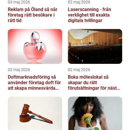
03 maj 2026
02 maj 2026
Reklam på Öland så når
Laserscanning - från
företag rätt besökare i
verklighet till exakta
rätt tid
digitala tvillingar
02 maj 2026
02 maj 2026
Doftmarknadsföring så
Boka möteslokal så
använder företag doft för
skapar du rätt
att skapa minnesvärda
förutsättningar för nästa
upplevelser
möte