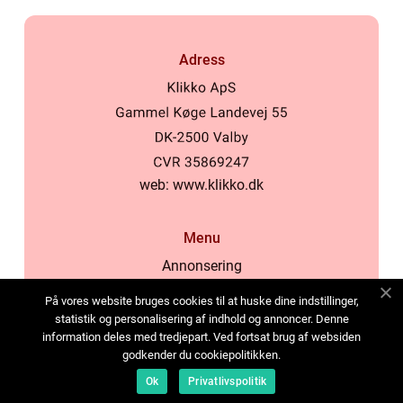
Adress
web:
www.klikko.dk
Menu
Annonsering
Om oss
På vores website bruges cookies til at huske dine indstillinger,
Cookies
statistik og personalisering af indhold og annoncer. Denne
information deles med tredjepart. Ved fortsat brug af websiden
Kontakta oss
godkender du cookiepolitikken.
Sitemap
Ok
Privatlivspolitik