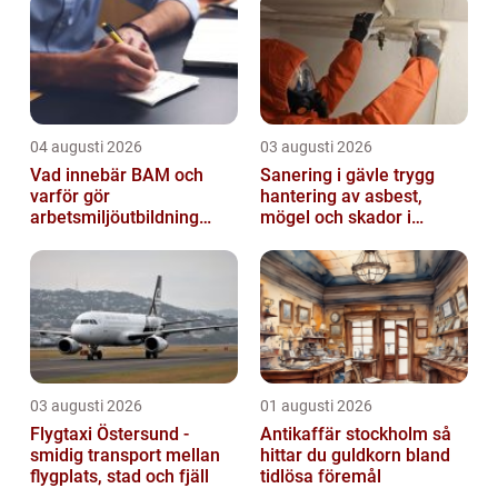
04 augusti 2026
03 augusti 2026
Vad innebär BAM och
Sanering i gävle trygg
varför gör
hantering av asbest,
arbetsmiljöutbildning
mögel och skador i
sådan skillnad?
byggnader
03 augusti 2026
01 augusti 2026
Flygtaxi Östersund -
Antikaffär stockholm så
smidig transport mellan
hittar du guldkorn bland
flygplats, stad och fjäll
tidlösa föremål