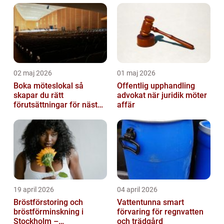
02 maj 2026
01 maj 2026
Boka möteslokal så
Offentlig upphandling
skapar du rätt
advokat när juridik möter
förutsättningar för nästa
affär
möte
19 april 2026
04 april 2026
Bröstförstoring och
Vattentunna smart
bröstförminskning i
förvaring för regnvatten
Stockholm –
och trädgård