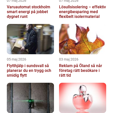
07 maj 2026
07 maj 2026
Varuautomat stockholm
Lösullsisolering – effektiv
smart energi på jobbet
energibesparing med
dygnet runt
flexibelt isolermaterial
05 maj 2026
03 maj 2026
Flytthjälp i sundsvall så
Reklam på Öland så når
planerar du en trygg och
företag rätt besökare i
smidig flytt
rätt tid