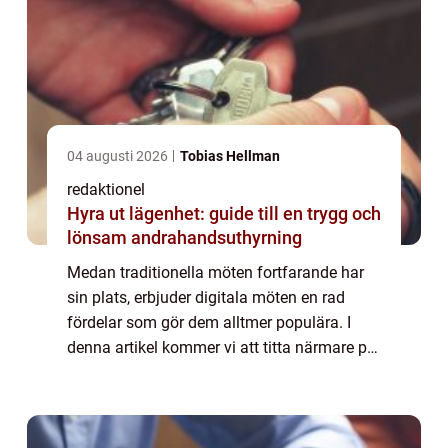
04 augusti 2026
Tobias Hellman
redaktionel
Hyra ut lägenhet: guide till en trygg och
lönsam andrahandsuthyrning
Medan traditionella möten fortfarande har
sin plats, erbjuder digitala möten en rad
fördelar som gör dem alltmer populära. I
denna artikel kommer vi att titta närmare på
vad digitala möten är, vilka olika typer som
finns, deras kvantitativa mätningar...