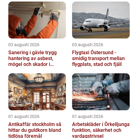
finns, deras kvantitativa mätningar...
03 augusti 2026
03 augusti 2026
Sanering i gävle trygg
Flygtaxi Östersund -
hantering av asbest,
smidig transport mellan
mögel och skador i
flygplats, stad och fjäll
byggnader
01 augusti 2026
01 augusti 2026
Antikaffär stockholm så
Arbetskläder i Örkelljunga
hittar du guldkorn bland
funktion, säkerhet och
tidlösa föremål
vardagstrivsel