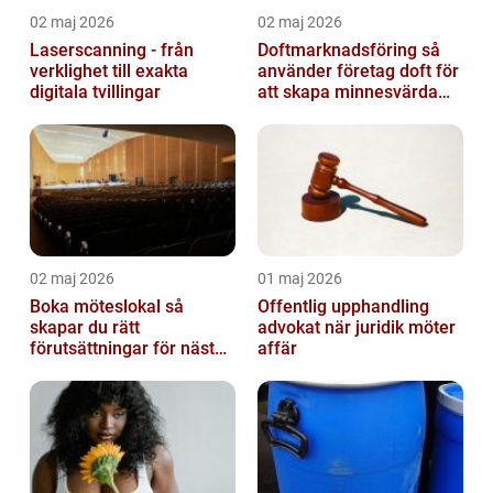
02 maj 2026
02 maj 2026
Laserscanning - från
Doftmarknadsföring så
verklighet till exakta
använder företag doft för
digitala tvillingar
att skapa minnesvärda
upplevelser
02 maj 2026
01 maj 2026
Boka möteslokal så
Offentlig upphandling
skapar du rätt
advokat när juridik möter
förutsättningar för nästa
affär
möte