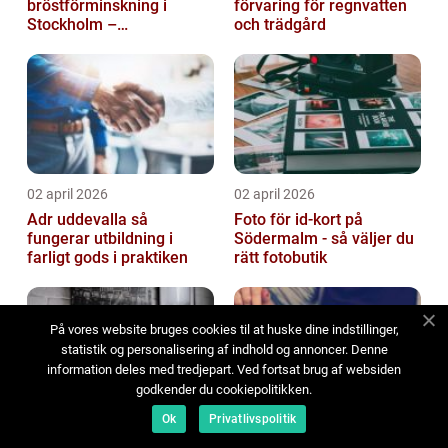
bröstförminskning i
förvaring för regnvatten
Stockholm –
och trädgård
individanpassade ingrepp
02 april 2026
02 april 2026
Adr uddevalla så
Foto för id-kort på
fungerar utbildning i
Södermalm - så väljer du
farligt gods i praktiken
rätt fotobutik
På vores website bruges cookies til at huske dine indstillinger,
statistik og personalisering af indhold og annoncer. Denne
information deles med tredjepart. Ved fortsat brug af websiden
godkender du cookiepolitikken.
Ok
Privatlivspolitik
01 april 2026
05 mars 2026