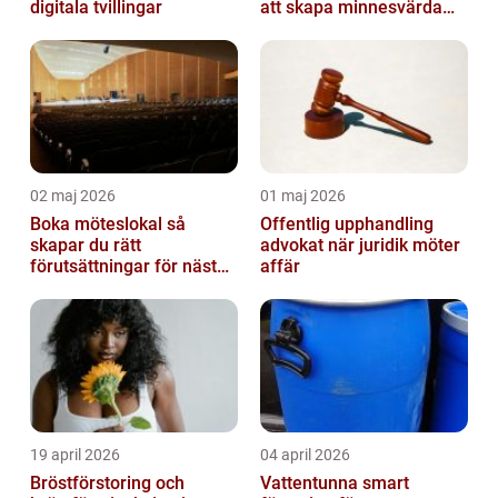
digitala tvillingar
att skapa minnesvärda
upplevelser
02 maj 2026
01 maj 2026
Boka möteslokal så
Offentlig upphandling
skapar du rätt
advokat när juridik möter
förutsättningar för nästa
affär
möte
19 april 2026
04 april 2026
Bröstförstoring och
Vattentunna smart