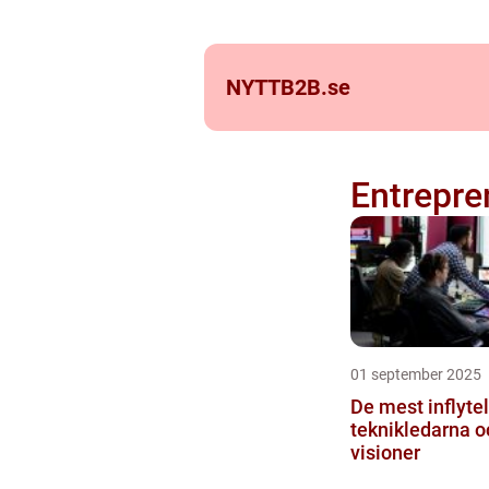
NYTTB2B.
se
Entrepre
01 september 2025
De mest inflyte
teknikledarna o
visioner