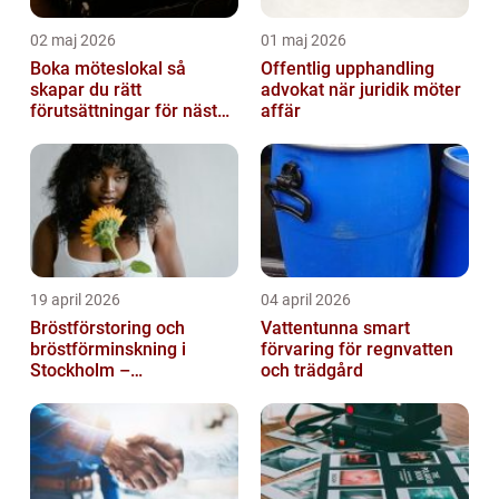
02 maj 2026
01 maj 2026
Boka möteslokal så
Offentlig upphandling
skapar du rätt
advokat när juridik möter
förutsättningar för nästa
affär
möte
19 april 2026
04 april 2026
Bröstförstoring och
Vattentunna smart
bröstförminskning i
förvaring för regnvatten
Stockholm –
och trädgård
individanpassade ingrepp