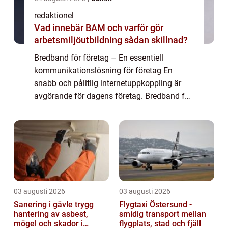
redaktionel
Vad innebär BAM och varför gör
arbetsmiljöutbildning sådan skillnad?
Bredband för företag – En essentiell
kommunikationslösning för företag En
snabb och pålitlig internetuppkoppling är
avgörande för dagens företag. Bredband för
företag erbjuder höghastighetsinternet som
möjliggör smidig kommunikation,
datahanter...
03 augusti 2026
03 augusti 2026
Sanering i gävle trygg
Flygtaxi Östersund -
hantering av asbest,
smidig transport mellan
mögel och skador i
flygplats, stad och fjäll