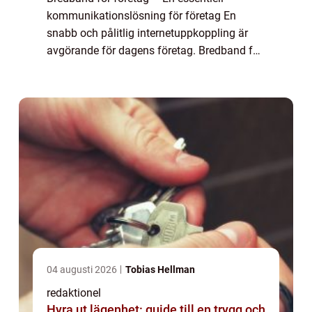
kommunikationslösning för företag En
snabb och pålitlig internetuppkoppling är
avgörande för dagens företag. Bredband för
företag erbjuder höghastighetsinternet som
möjliggör smidig kommunikation,
datahanter...
04 augusti 2026
Tobias Hellman
redaktionel
Hyra ut lägenhet: guide till en trygg och