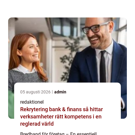
företag erbjuder höghastighetsinternet som
möjliggör smidig kommunikation,
datahanter...
05 augusti 2026
admin
redaktionel
Rekrytering bank & finans så hittar
verksamheter rätt kompetens i en
reglerad värld
Bredband för företag – En essentiell