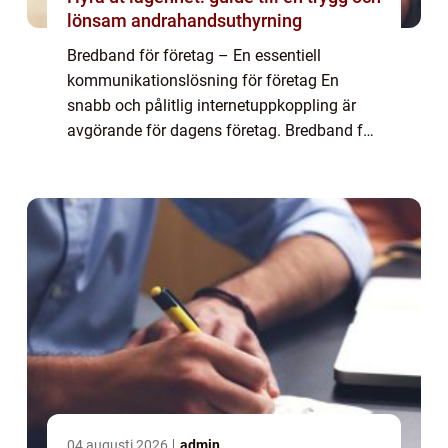
lönsam andrahandsuthyrning
Bredband för företag – En essentiell
kommunikationslösning för företag En
snabb och pålitlig internetuppkoppling är
avgörande för dagens företag. Bredband för
företag erbjuder höghastighetsinternet som
möjliggör smidig kommunikation,
datahanter...
04 augusti 2026
admin